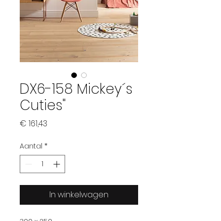
DX6-158 Mickey´s
Cuties"
Prijs
€ 161,43
Aantal
*
In winkelwagen