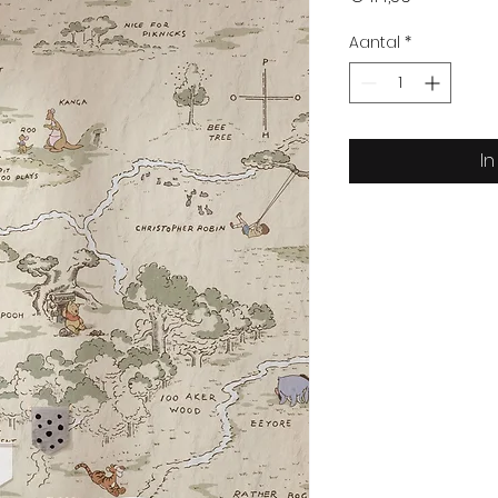
Aantal
*
I