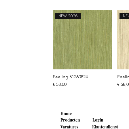
NEW 2026
NE
Snel overzicht
Feeling 51260824
Feeli
Prijs
Prijs
€ 58,00
€ 58,
NEW 2026
NEW 2026
NEW 2026
NE
NE
Home
Producten
Login
Vacatures
Klantendienst