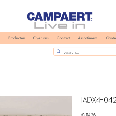
e
Producten
Over ons
Contact
Assortiment
Klant
IADX4-04
Prijs
€ 114,36