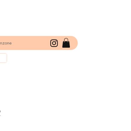
enzone
2