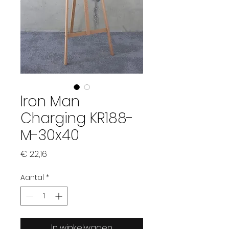
Iron Man
Charging KR188-
M-30x40
Prijs
€ 22,16
Aantal
*
In winkelwagen