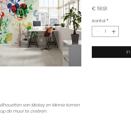
Prijs
€ 191,91
Aantal
*
I
 silhouetten van Mickey en Minnie komen
op de muur te creëren.