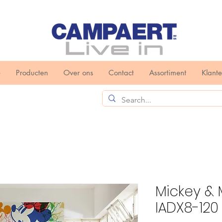
e
Producten
Over ons
Contact
Assortiment
Klant
Mickey & 
IADX8-120