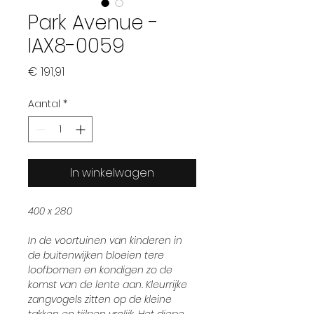
Park Avenue -
IAX8-0059
Prijs
€ 191,91
Aantal
*
In winkelwagen
400 x 280
In de voortuinen van kinderen in
de buitenwijken bloeien tere
loofbomen en kondigen zo de
komst van de lente aan. Kleurrijke
zangvogels zitten op de kleine