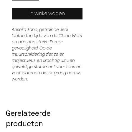
In winkelwagen
Ahsoka Tano, getrainde Jedi,
leefde ten tijde van de Clone Wars
en had een sterke Force-
gevoeligheid. Op de
muurschildering ziet ze er
majestueus en krachtig uit. Een
geweldige statement voor fans en
voor iedereen die er graag een wil
worden.
Gerelateerde
producten