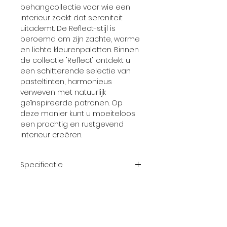
behangcollectie voor wie een
interieur zoekt dat sereniteit
uitademt. De Reflect-stijl is
beroemd om zijn zachte, warme
en lichte kleurenpaletten. Binnen
de collectie "Reflect" ontdekt u
een schitterende selectie van
pasteltinten, harmonieus
verweven met natuurlijk
geïnspireerde patronen. Op
deze manier kunt u moeiteloos
een prachtig en rustgevend
interieur creëren.
Specificatie
Afmeting
10,05 m x 0.53 m
rol