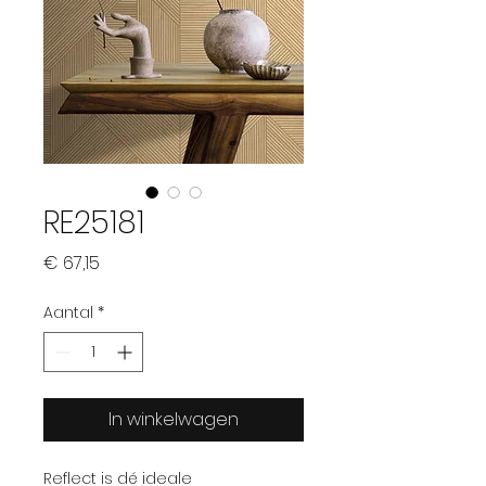
RE25181
Prijs
€ 67,15
Aantal
*
In winkelwagen
Reflect is dé ideale