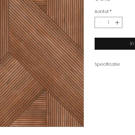
Aantal
*
I
Specificatie
Afmeting rol
Patroon
Thema
Kwaliteit