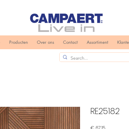
e
Producten
Over ons
Contact
Assortiment
Klant
RE25182
Prijs
€ 67,15