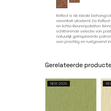
Reflect is dé ideale behangcol
sereniteit uitademt. De Reflec
en lichte kleurenpaletten. Binn
schitterende selectie van pas
natuurlijk geïnspireerde patr
een prachtig en rustgevend int
Gerelateerde product
NEW 2026
NE