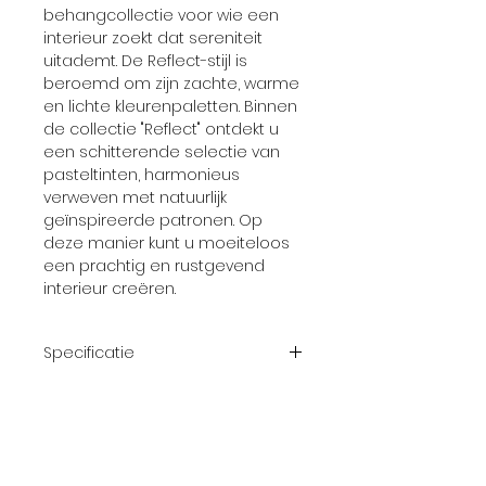
behangcollectie voor wie een
interieur zoekt dat sereniteit
uitademt. De Reflect-stijl is
beroemd om zijn zachte, warme
en lichte kleurenpaletten. Binnen
de collectie "Reflect" ontdekt u
een schitterende selectie van
pasteltinten, harmonieus
verweven met natuurlijk
geïnspireerde patronen. Op
deze manier kunt u moeiteloos
een prachtig en rustgevend
interieur creëren.
Specificatie
Afmeting
10,05 m x 0.53 m
rol