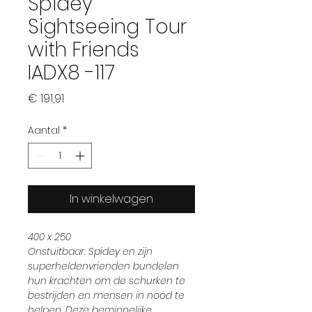
Spidey
Sightseeing Tour
with Friends
IADX8 -117
Prijs
€ 191,91
Aantal
*
In winkelwagen
400 x 250
Onstuitbaar. Spidey en zijn
superheldenvrienden bundelen
hun krachten om de schurken te
bestrijden en mensen in nood te
helpen. Deze beminnelijke