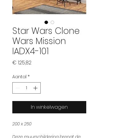
Star Wars Clone
Wars Mission
IADX4-101
Prijs
€ 125,82
Aantal
*
In winkelwagen
200 x 250
Deze muurschildering brengt de