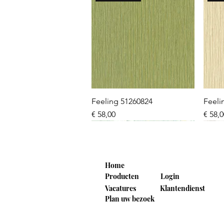
Snel overzicht
Feeling 51260824
Feeli
Prijs
Prijs
€ 58,00
€ 58,
NEW 2026
NEW 2026
NEW 2026
NE
NE
Home
Producten
Login
Vacatures
Klantendienst
Plan uw bezoek