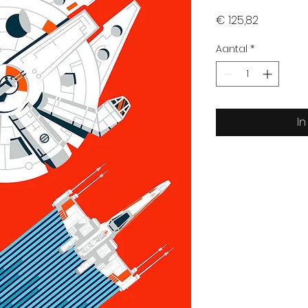
Prijs
€ 125,82
Aantal
*
I