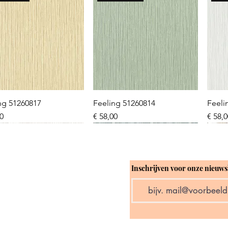
Snel overzicht
Snel overzicht
ng 51260817
Feeling 51260814
Feeli
Prijs
Prijs
00
€ 58,00
€ 58,
W 2026
W 2026
NEW 2026
NEW 2026
NE
NE
Inschrijven voor onze nieuws