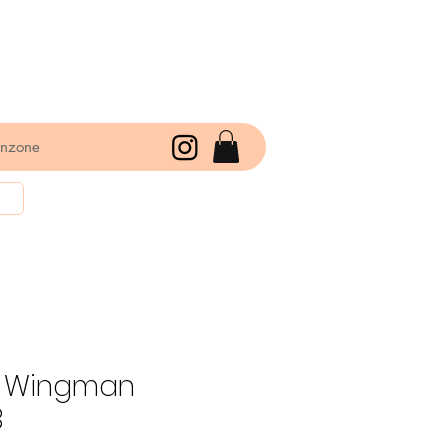
enzone
s Wingman
3