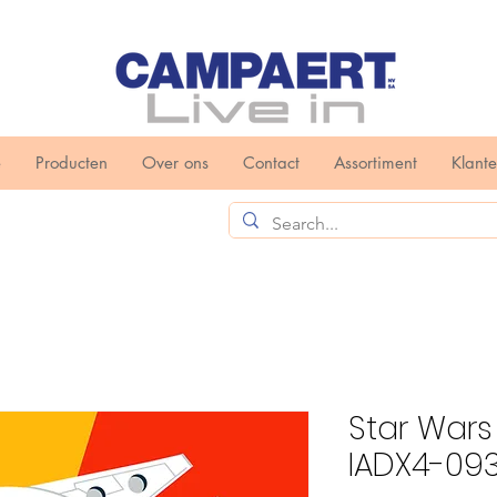
e
Producten
Over ons
Contact
Assortiment
Klant
Star War
IADX4-09