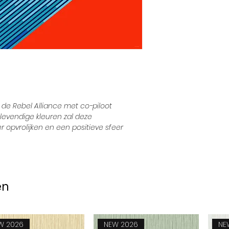
 de Rebel Alliance met co-piloot
levendige kleuren zal deze
 opvrolijken en een positieve sfeer
en
W 2026
NEW 2026
NE