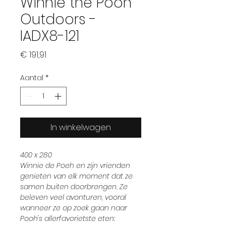
Winnie the Pooh
Outdoors -
IADX8-121
Prijs
€ 191,91
Aantal
*
In winkelwagen
400 x 280
Winnie de Poeh en zijn vrienden
genieten van elk moment dat ze
samen buiten doorbrengen. Ze
beleven veel avonturen, vooral
wanneer ze op zoek gaan naar
Pooh's allerfavorietste eten: