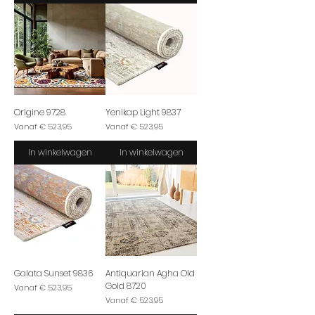
Origine 9728
Yenikap Light 9837
Verkoopprijs
Verkoopprijs
Vanaf
€ 523,95
Vanaf
€ 523,95
In winkelwagen
In winkelwagen
Galata Sunset 9836
Antiquarian Agha Old
Gold 8720
Verkoopprijs
Vanaf
€ 523,95
Verkoopprijs
Vanaf
€ 523,95