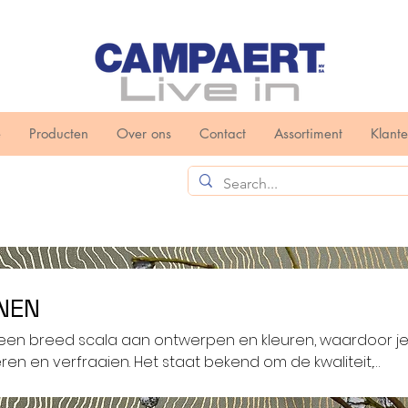
e
Producten
Over ons
Contact
Assortiment
Klant
NEN
en breed scala aan ontwerpen en kleuren, waardoor je
eren en verfraaien. Het staat bekend om de kwaliteit,
t voor detail, waardoor het een populaire keuze is vo
hetiek van je huis.