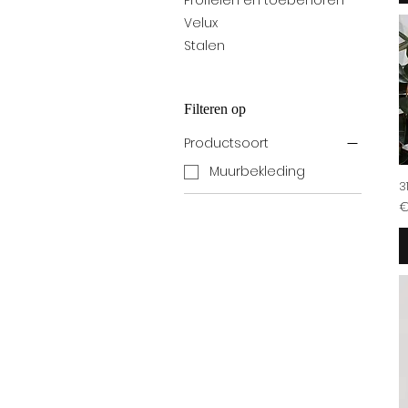
Profielen en toebehoren
Velux
Stalen
Filteren op
Productsoort
Muurbekleding
3
Pr
€