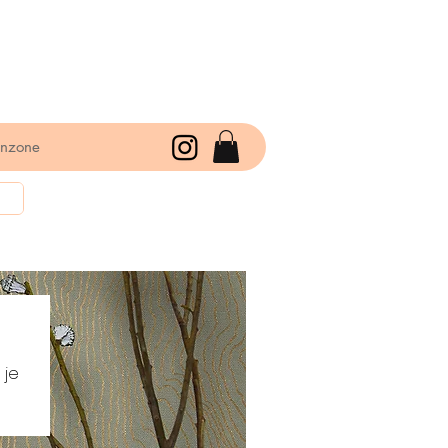
enzone
 je
or