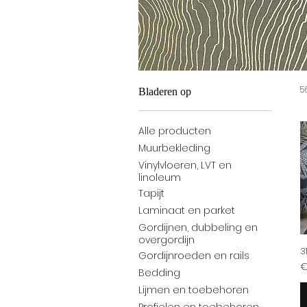
5
Bladeren op
Alle producten
Muurbekleding
Vinylvloeren, LVT en
linoleum
Tapijt
Laminaat en parket
Gordijnen, dubbeling en
overgordijn
3
Gordijnroeden en rails
Pr
€
Bedding
Lijmen en toebehoren