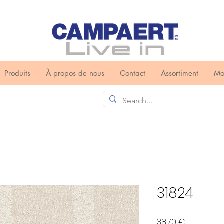
Produits
À propos de nous
Contact
Assortiment
Mo
31824
Prix
38,70 €