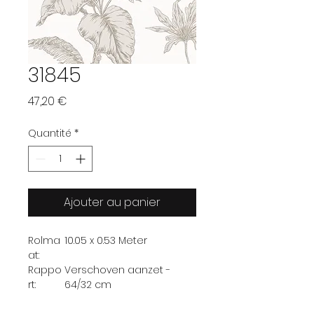
31845
Prix
47,20 €
Quantité
*
Ajouter au panier
Rolma
10.05 x 0.53 Meter
at:
Rappo
Verschoven aanzet -
rt:
64/32 cm