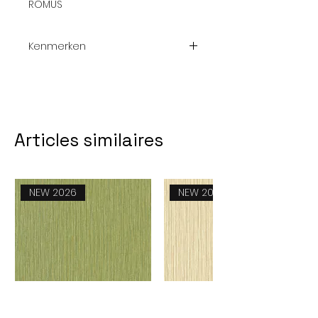
ROMUS
Kenmerken
Referentie:
92300
Materiaal:
Gehard staal
K125
Articles similaires
Type:
Lino
Dikte:
0.65 mm
NEW 2026
NEW 2026
Gewicht:
0.41 kg
Douane
8211930000
code: