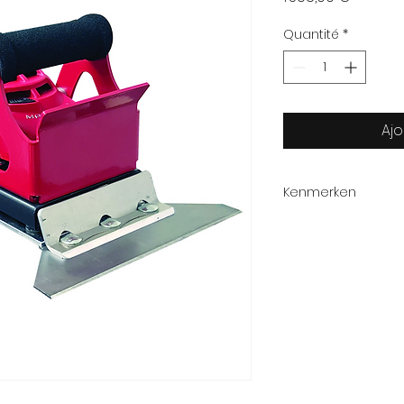
Quantité
*
Ajo
Kenmerken
Referentie:
Lengte
Breedte van het
Vermogen:
Snelheid: