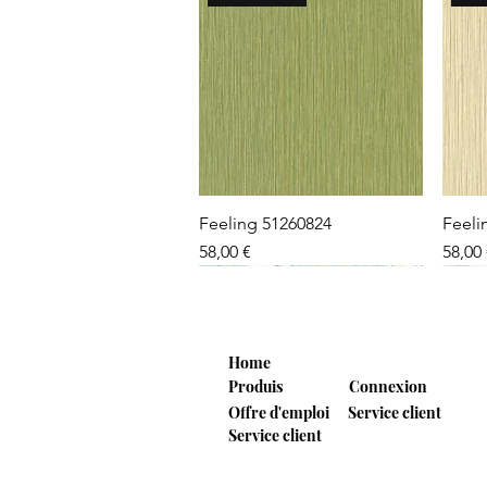
Aperçu rapide
Feeling 51260824
Feeli
Prix
Prix
58,00 €
58,00
NEW 2026
NEW 2026
NEW 2026
NE
NE
Home
Produis
Connexion
Offre d'emploi
Service client
Service client