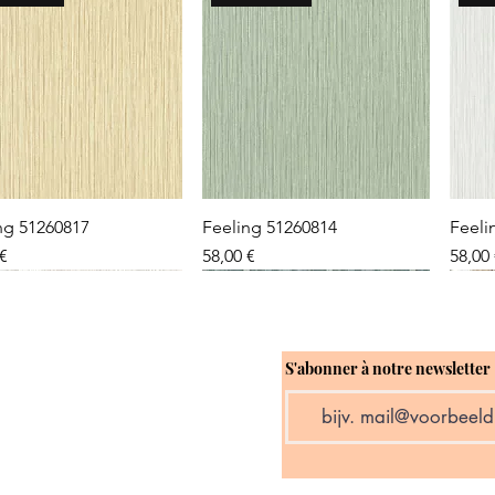
Aperçu rapide
Aperçu rapide
ng 51260817
Feeling 51260814
Feeli
Prix
Prix
 €
58,00 €
58,00
W 2026
W 2026
NEW 2026
NEW 2026
NE
NE
S'abonner à notre newsletter