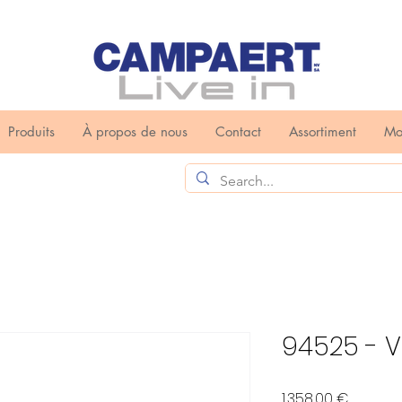
Produits
À propos de nous
Contact
Assortiment
Mo
94525 - V
Prix
1 358,00 €