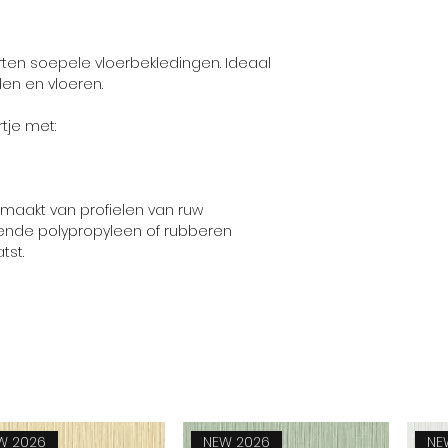
Gewicht:
rten soepele vloerbekledingen. Ideaal
en en vloeren.
tje met:
maakt van profielen van ruw
tende polypropyleen of rubberen
tst.
W 2026
NEW 2026
NE