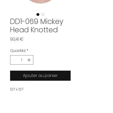
DD1-069 Mickey
Head Knotted
Prix
90,41 €
Quantité
*
Ajouter au panier
127 x 127