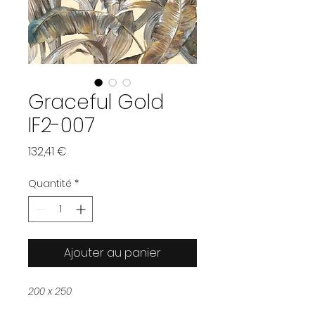
Graceful Gold
IF2-007
Prix
132,41 €
Quantité
*
Ajouter au panier
200 x 250