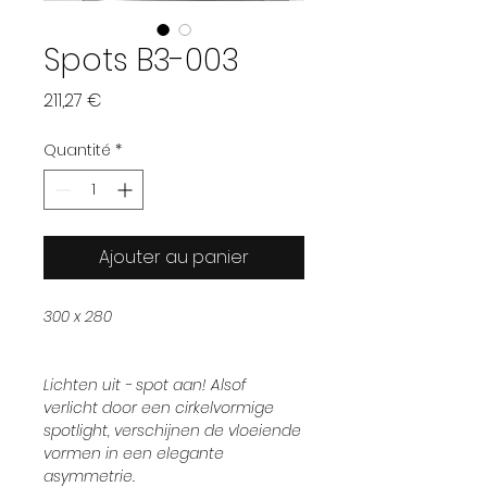
Spots B3-003
Prix
211,27 €
Quantité
*
Ajouter au panier
300 x 280
Lichten uit - spot aan! Alsof
verlicht door een cirkelvormige
spotlight, verschijnen de vloeiende
vormen in een elegante
asymmetrie.