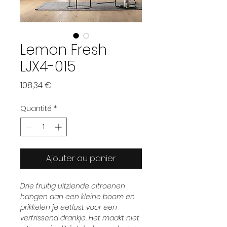
Lemon Fresh
LJX4-015
Prix
108,34 €
Quantité
*
Ajouter au panier
Drie fruitig uitziende citroenen
hangen aan een kleine boom en
prikkelen je eetlust voor een
verfrissend drankje. Het maakt niet