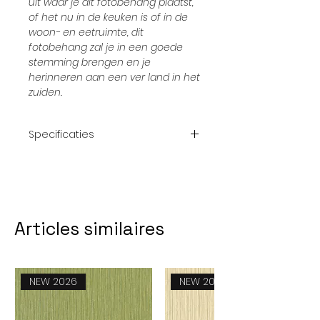
uit waar je dit fotobehang plaatst,
of het nu in de keuken is of in de
woon- en eetruimte, dit
fotobehang zal je in een goede
stemming brengen en je
herinneren aan een ver land in het
zuiden.
Specificaties
Afmeting
200 x 250
Thema:
bloemen -
planten - citroen
Articles similaires
Aantal
4 stuks
delen:
NEW 2026
NEW 2026
Levertijd:
Ongeveer 2
weken