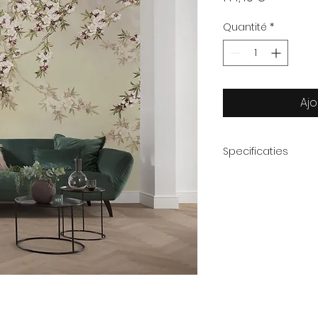
Quantité
*
Ajo
Specificaties
Afmeting
Thema:
Aantal delen:
Levertijd: