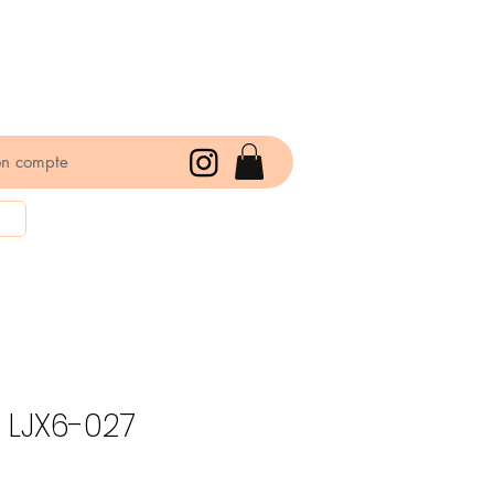
n compte
s LJX6-027