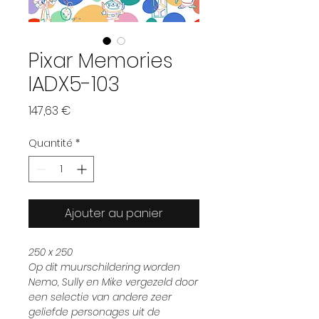
Pixar Memories
IADX5-103
Prix
147,63 €
Quantité
*
Ajouter au panier
250 x 250
Op dit muurschildering worden
Nemo, Sully en Mike vergezeld door
een selectie van andere zeer
geliefde personages uit de