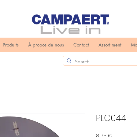
Produits
À propos de nous
Contact
Assortiment
Mo
PLC044
Prix
81,75 €