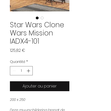
Star Wars Clone
Wars Mission
IADX4-101
Prix
125,82 €
Quantité
*
Ajouter au panier
200 x 250
Deze muurschildering brengt de