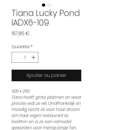
Tiana Lucky Pond
IADX6-109
Prix
157,85 €
Quantité
*
Ajouter au panier
300 x 250
Tiana heeft grote plannen en weet
precies wat ze wil. Onafhankelijk en
moedig vecht ze voor haar droom
om haar eigen restaurant te
bezitten en is ze een rolmodel
geworden voor menig jonge fan.