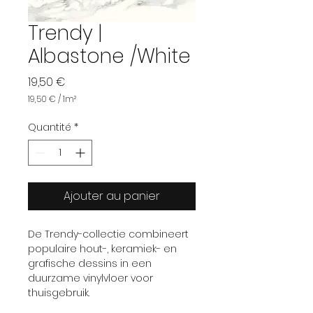
Trendy |
Albastone /White
Prix
19,50 €
19,50 €
/
1m²
19,50 €
pour
Quantité
*
1
Mètre
carré
Ajouter au panier
De Trendy-collectie combineert
populaire hout-, keramiek- en
grafische dessins in een
duurzame vinylvloer voor
thuisgebruik.