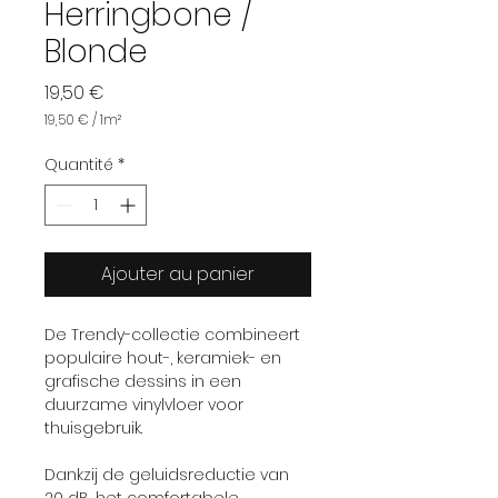
Herringbone /
Blonde
Prix
19,50 €
19,50 €
/
1m²
19,50 €
pour
Quantité
*
1
Mètre
carré
Ajouter au panier
De Trendy-collectie combineert
populaire hout-, keramiek- en
grafische dessins in een
duurzame vinylvloer voor
thuisgebruik.
Dankzij de geluidsreductie van