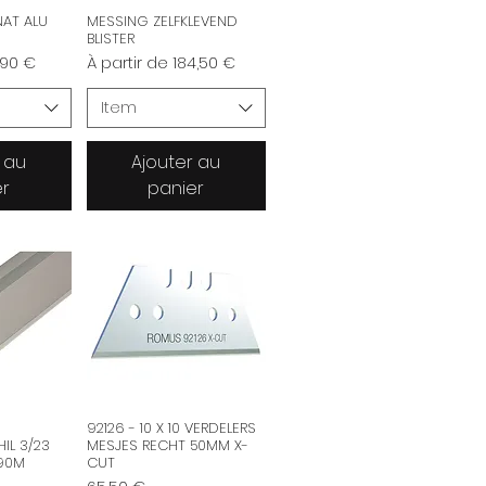
NAT ALU
MESSING ZELFKLEVEND
BLISTER
nnel
Prix promotionnel
,90 €
À partir de
184,50 €
Item
 au
Ajouter au
er
panier
92126 - 10 X 10 VERDELERS
L 3/23
MESJES RECHT 50MM X-
.90M
CUT