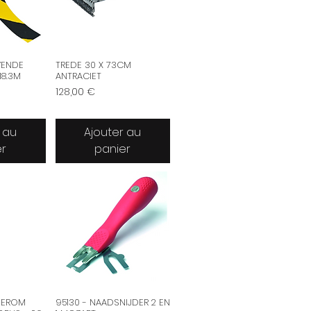
VENDE
TREDE 30 X 73CM
18.3M
ANTRACIET
Prix
128,00 €
 au
Ajouter au
er
panier
NEROM
95130 - NAADSNIJDER 2 EN