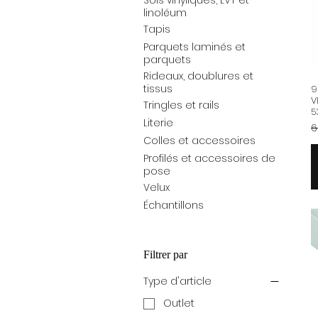
Sols vinyliques, LVT et
linoléum
Tapis
Parquets laminés et
parquets
Rideaux, doublures et
tissus
9
V
Tringles et rails
5
Literie
P
6
Colles et accessoires
Profilés et accessoires de
pose
Velux
Échantillons
Filtrer par
Type d'article
Outlet