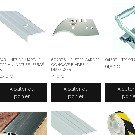
3143 - NEZ DE MARCHE
692306 - BLISTER CARD 10
94530 - TREKK
5X10 ALU NATUREL PERCÉ
CONCAVE BLADES IN
Prix
91,80 €
M
DISPENSER
ix
Prix
6,40 €
14,10 €
Ajouter au
Ajouter au
Ajouter
panier
panier
pani