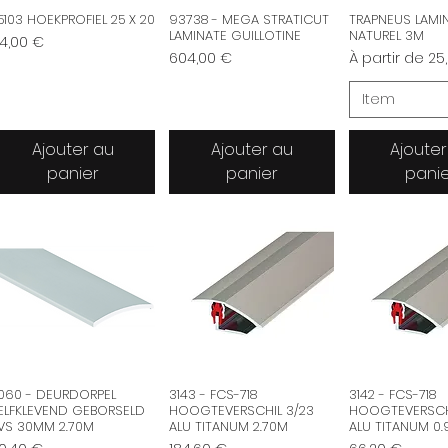
5103 HOEKPROFIEL 25 X 20
93738 - MEGA STRATICUT
TRAPNEUS LAMI
LAMINATE GUILLOTINE
NATUREL 3M
ix
4,00 €
Prix
Prix promotio
604,00 €
À partir de
25
Item
Ajouter au
Ajouter au
Ajouter
panier
panier
pani
060 - DEURDORPEL
3143 - FCS-718
3142 - FCS-718
ELFKLEVEND GEBORSELD
HOOGTEVERSCHIL 3/23
HOOGTEVERSCHI
VS 30MM 2.70M
ALU TITANUM 2.70M
ALU TITANUM 0