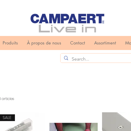
Produits
À propos de nous
Contact
Assortiment
Mo
 articles
SALE