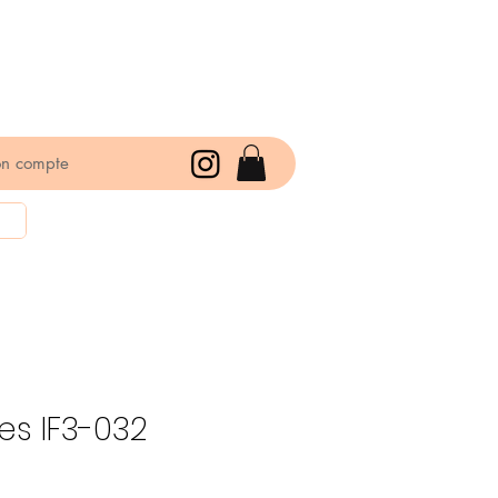
n compte
es IF3-032