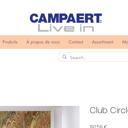
Produits
À propos de nous
Contact
Assortiment
Mo
Club Circl
Prix
192,59 €