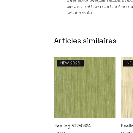
interieurontwerpliefhebbers no
kleuren trekt de aandacht en maa
woonruimte.
Articles similaires
NEW 2026
NE
Aperçu rapide
Feeling 51260824
Feeli