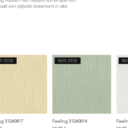
dig hebben. Het heldere samenspel van
kt een stijlvolle statement in elke
W 2026
NEW 2026
NE
Aperçu rapide
Aperçu rapide
ng 51260817
Feeling 51260814
Feeli