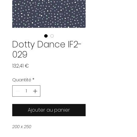
Dotty Dance IF2-
029
Prix
132,41 €
Quantité
*
Ajouter au panier
200 x 250