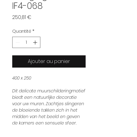
IF4-068
Prix
250,81 €
Quantité
*
Ajouter au panier
400 x 250
Dit delicate muurschilderingmotief
biedt een natuurlijke decoratie
voor uw muren. Zachtjes slingeren
de bloeiende takken zich in het
midden van het beeld en geven
de kamers een sensuele sfeer.