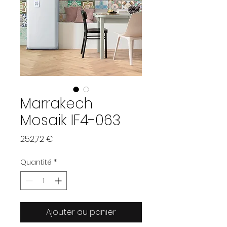
Marrakech
Mosaik IF4-063
Prix
252,72 €
Quantité
*
Ajouter au panier