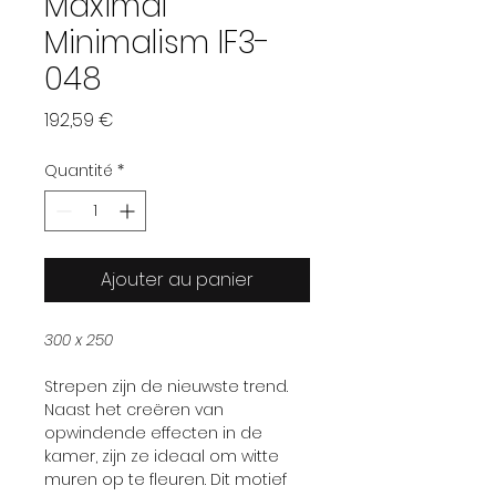
Maximal
Minimalism IF3-
048
Prix
192,59 €
Quantité
*
Ajouter au panier
300 x 250
Strepen zijn de nieuwste trend.
Naast het creëren van
opwindende effecten in de
kamer, zijn ze ideaal om witte
muren op te fleuren. Dit motief