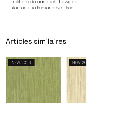
trekt ook de aandacht terwijl de
kleuren elke kamer opvrolijken.
Articles similaires
NEW 2026
NEW 2026
Feeling 51260824
Feeling 51260817
Prix
Prix
58,00 €
58,00 €