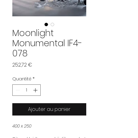
Moonlight
Monumental IF4-
078
Prix
252,72 €
Quantité
*
Ajouter au panier
400 x 250