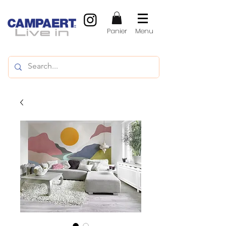
Panier
Menu